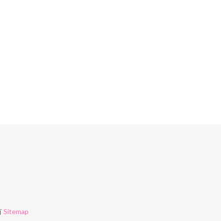
有
Sitemap