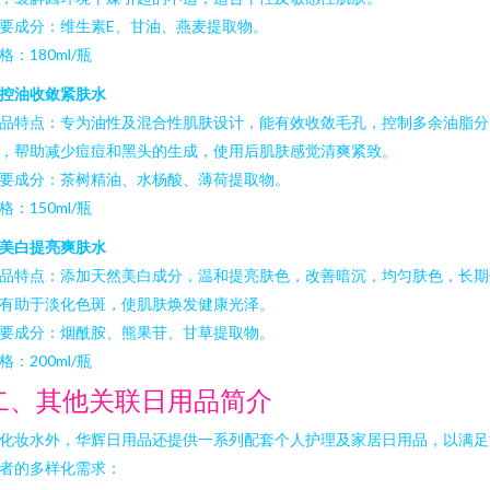
要成分：维生素E、甘油、燕麦提取物。
格：180ml/瓶
控油收敛紧肤水
品特点：专为油性及混合性肌肤设计，能有效收敛毛孔，控制多余油脂分
，帮助减少痘痘和黑头的生成，使用后肌肤感觉清爽紧致。
要成分：茶树精油、水杨酸、薄荷提取物。
格：150ml/瓶
美白提亮爽肤水
品特点：添加天然美白成分，温和提亮肤色，改善暗沉，均匀肤色，长期
有助于淡化色斑，使肌肤焕发健康光泽。
要成分：烟酰胺、熊果苷、甘草提取物。
格：200ml/瓶
二、其他关联日用品简介
化妆水外，华辉日用品还提供一系列配套个人护理及家居日用品，以满足
者的多样化需求：