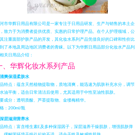
河市华辉日用品有限公司是一家专注于日用品研发、生产与销售的本土企
，致力于为消费者提供优质、实惠的日常护理产品。在个人护理领域，公
其注重面部护肤产品的开发，其化妆水系列产品凭借良好的口碑和性价比
到了本地及周边地区消费者的青睐。以下为华辉日用品部分化妆水产品列
相关日用品介绍：
一、华辉化妆水系列产品
清爽保湿柔肤水
品特点：蕴含天然植物提取物，质地清爽，能迅速为肌肤补充水分，调节
水油平衡，适合日常清洁后使用，尤其适用于中性至油性肌肤。
要成分：透明质酸、芦荟提取物、金缕梅精华。
格：200ml/瓶
深层滋润营养水
品特点：富含维生素E及多种保湿因子，深层滋养干燥肌肤，增强肌肤弹
，缓解因环境干燥引起的不适，适合干性及敏感性肌肤。