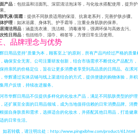
面产品
：包括温和洁面乳、深层清洁泡沫等，与化妆水搭配使用，提升护
果。
肤乳液/面霜
：提供不同肤质适用的保湿、抗衰老系列，完善护肤步骤。
体护理
：如沐浴露、身体乳、护手霜等，注重全身肌肤的保养。
居清洁用品
：涵盖洗衣液、洗洁精、消毒液等，强调环保与高效去污。
次性日用品
：包括纸巾、湿巾、棉签等，方便日常生活使用。
三、品牌理念与优势
辉日用品坚持“质量为本，顾客至上”的原则，所有产品均经过严格的质量
，确保安全无害。公司注重研发创新，结合市场需求不断优化产品配方，
保持亲民的价格定位，旨在让更多消费者享受到高品质的日用品。在漯河
，华辉通过实体店铺与线上渠道结合的方式，提供便捷的购物体验，并积
集用户反馈，持续改进服务。
河市华辉日用品不仅提供多样化的化妆水产品，满足不同肌肤类型的护理
，还扩展至全面的日用品领域，成为当地值得信赖的日常消费品牌。消费
根据自身肤质和需求，选择适合的化妆水，并搭配其他日用品，打造健康
适的日常生活。
如若转载，请注明出处：http://www.pingxibhw.com/product/61.html