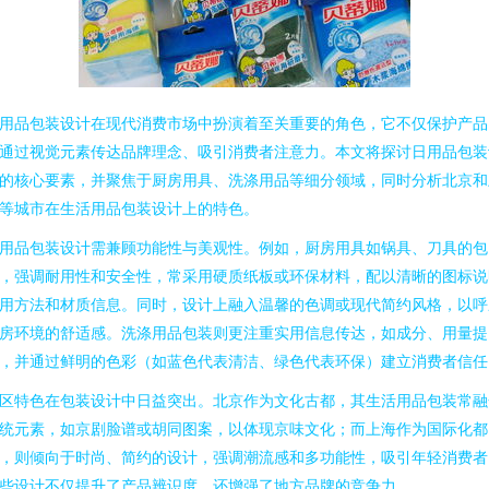
用品包装设计在现代消费市场中扮演着至关重要的角色，它不仅保护产品
通过视觉元素传达品牌理念、吸引消费者注意力。本文将探讨日用品包装
的核心要素，并聚焦于厨房用具、洗涤用品等细分领域，同时分析北京和
等城市在生活用品包装设计上的特色。
用品包装设计需兼顾功能性与美观性。例如，厨房用具如锅具、刀具的包
，强调耐用性和安全性，常采用硬质纸板或环保材料，配以清晰的图标说
用方法和材质信息。同时，设计上融入温馨的色调或现代简约风格，以呼
房环境的舒适感。洗涤用品包装则更注重实用信息传达，如成分、用量提
，并通过鲜明的色彩（如蓝色代表清洁、绿色代表环保）建立消费者信任
区特色在包装设计中日益突出。北京作为文化古都，其生活用品包装常融
统元素，如京剧脸谱或胡同图案，以体现京味文化；而上海作为国际化都
，则倾向于时尚、简约的设计，强调潮流感和多功能性，吸引年轻消费者
些设计不仅提升了产品辨识度，还增强了地方品牌的竞争力。